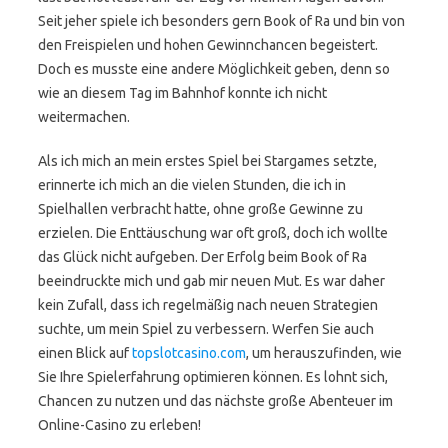
Seit jeher spiele ich besonders gern Book of Ra und bin von
den Freispielen und hohen Gewinnchancen begeistert.
Doch es musste eine andere Möglichkeit geben, denn so
wie an diesem Tag im Bahnhof konnte ich nicht
weitermachen.
Als ich mich an mein erstes Spiel bei Stargames setzte,
erinnerte ich mich an die vielen Stunden, die ich in
Spielhallen verbracht hatte, ohne große Gewinne zu
erzielen. Die Enttäuschung war oft groß, doch ich wollte
das Glück nicht aufgeben. Der Erfolg beim Book of Ra
beeindruckte mich und gab mir neuen Mut. Es war daher
kein Zufall, dass ich regelmäßig nach neuen Strategien
suchte, um mein Spiel zu verbessern. Werfen Sie auch
einen Blick auf
topslotcasino.com
, um herauszufinden, wie
Sie Ihre Spielerfahrung optimieren können. Es lohnt sich,
Chancen zu nutzen und das nächste große Abenteuer im
Online-Casino zu erleben!