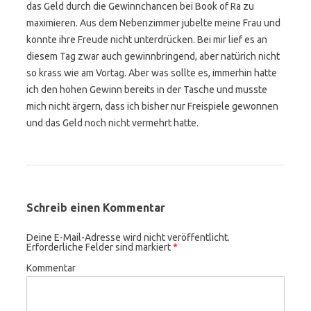
das Geld durch die Gewinnchancen bei Book of Ra zu
maximieren. Aus dem Nebenzimmer jubelte meine Frau und
konnte ihre Freude nicht unterdrücken. Bei mir lief es an
diesem Tag zwar auch gewinnbringend, aber natürich nicht
so krass wie am Vortag. Aber was sollte es, immerhin hatte
ich den hohen Gewinn bereits in der Tasche und musste
mich nicht ärgern, dass ich bisher nur Freispiele gewonnen
und das Geld noch nicht vermehrt hatte.
Schreib einen Kommentar
Deine E-Mail-Adresse wird nicht veröffentlicht.
Erforderliche Felder sind markiert
*
Kommentar