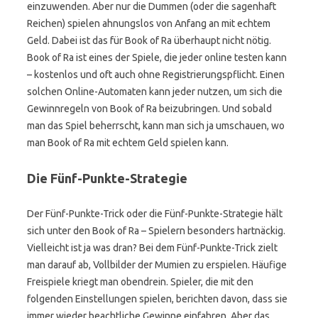
einzuwenden. Aber nur die Dummen (oder die sagenhaft
Reichen) spielen ahnungslos von Anfang an mit echtem
Geld. Dabei ist das für Book of Ra überhaupt nicht nötig.
Book of Ra ist eines der Spiele, die jeder online testen kann
– kostenlos und oft auch ohne Registrierungspflicht. Einen
solchen Online-Automaten kann jeder nutzen, um sich die
Gewinnregeln von Book of Ra beizubringen. Und sobald
man das Spiel beherrscht, kann man sich ja umschauen, wo
man Book of Ra mit echtem Geld spielen kann.
Die Fünf-Punkte-Strategie
Der Fünf-Punkte-Trick oder die Fünf-Punkte-Strategie hält
sich unter den Book of Ra – Spielern besonders hartnäckig.
Vielleicht ist ja was dran? Bei dem Fünf-Punkte-Trick zielt
man darauf ab, Vollbilder der Mumien zu erspielen. Häufige
Freispiele kriegt man obendrein. Spieler, die mit den
folgenden Einstellungen spielen, berichten davon, dass sie
immer wieder beachtliche Gewinne einfahren. Aber das