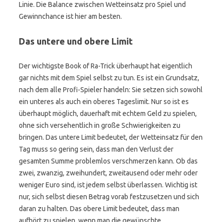
Linie. Die Balance zwischen Wetteinsatz pro Spiel und
Gewinnchance ist hier am besten.
Das untere und obere Limit
Der wichtigste Book of Ra-Trick überhaupt hat eigentlich
gar nichts mit dem Spiel selbst zu tun. Es ist ein Grundsatz,
nach dem alle Profi-Spieler handeln: Sie setzen sich sowohl
ein unteres als auch ein oberes Tageslimit. Nur so ist es
überhaupt möglich, dauerhaft mit echtem Geld zu spielen,
ohne sich versehentlich in große Schwierigkeiten zu
bringen. Das untere Limit bedeutet, der Wetteinsatz für den
Tag muss so gering sein, dass man den Verlust der
gesamten Summe problemlos verschmerzen kann. Ob das
zwei, zwanzig, zweihundert, zweitausend oder mehr oder
weniger Euro sind, ist jedem selbst überlassen. Wichtig ist
nur, sich selbst diesen Betrag vorab festzusetzen und sich
daran zu halten. Das obere Limit bedeutet, dass man
aufhört zu spielen, wenn man die gewünschte