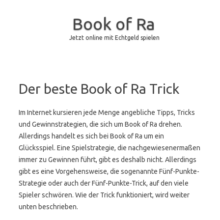
Book of Ra
Jetzt online mit Echtgeld spielen
Skip to content
Der beste Book of Ra Trick
Im Internet kursieren jede Menge angebliche Tipps, Tricks
und Gewinnstrategien, die sich um Book of Ra drehen.
Allerdings handelt es sich bei Book of Ra um ein
Glücksspiel. Eine Spielstrategie, die nachgewiesenermaßen
immer zu Gewinnen führt, gibt es deshalb nicht. Allerdings
gibt es eine Vorgehensweise, die sogenannte Fünf-Punkte-
Strategie oder auch der Fünf-Punkte-Trick, auf den viele
Spieler schwören. Wie der Trick funktioniert, wird weiter
unten beschrieben.