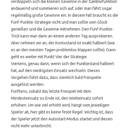
verdoppeln sich die kleinen Gewinne in der Gamblefunktion
andauernd und summieren sich auf, oder man fährt sogar
regelmäßig große Gewinne ein. In diesem Fall braucht es die
Fünf-Punkte-Strategie nicht und man sollte sein Glück
genießen und die Gewinne mitnehmen. Den Fünf-Punkte-
Trick kann man dann an einem anderen Tag ausprobieren.
Aber nehmen wir an, der Kontostand ist exakt halbiert (wie
es an den meisten Tagen problemlos klappen sollte). Dann
geht es weiter mit Punkt Vier der Strategie.
Viertens, genau dann, wenn sich der Punktestand halbiert
hat, auf den niedrigsten Einsatz wechseln. Dieses
Vorgehen führt dazu, dass ziemlich bald Freispiele
ausgelöst werden.
Fünftens, sobald das letzte Freispiel mit dem
Mindesteinsatz zu Ende ist, den Wetteinsatz sofort
erhöhen. Um wie viel erhöht wird, hängt vom jeweiligen
Spieler ab, hier gibt es keine feste Regel. Wichtig ist, dass
der Spieler jetzt den Autostart-Modus startet und diesen
nicht mehr unterbricht.