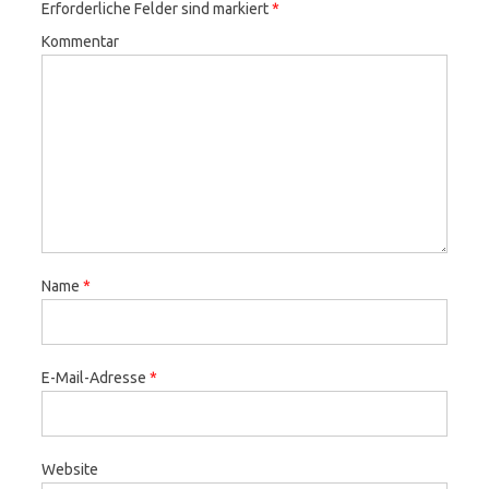
Erforderliche Felder sind markiert
*
Kommentar
Name
*
E-Mail-Adresse
*
Website